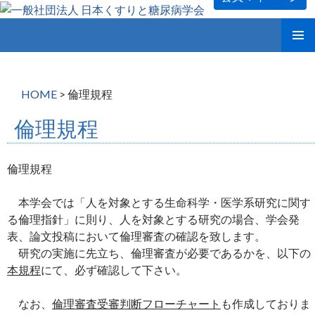
コ
メインメ
ン
ニュー
テ
ン
HOME
>
倫理規程
ツ
へ
倫理規程
ス
キ
ッ
倫理規程
プ
本学会では「人を対象とする生命科学・医学系研究に関す
る倫理指針」に則り、人を対象とする研究の場合、学会発
表、論文投稿において倫理審査の確認を致します。
研究の実施に先立ち、倫理審査が必要であるかを、以下の
本規程
にて、必ず確認して下さい。
なお、
倫理審査受審判断フローチャート
も作成しておりま