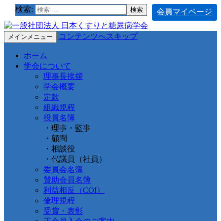
検索:
会員マイページ
コンテンツへスキップ
メインメニュー
ホーム
学会について
理事長挨拶
学会概要
定款
組織規程
役員名簿
・理事・監事
・顧問
・相談役
・代議員（社員）
委員会名簿
賛助会員名簿
利益相反（COI）
倫理規程
受賞・表彰