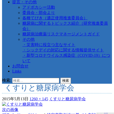
提言・その他
アドボカシー活動
委員会・部会より
各種てびき（適正使用推進委員会）
糖尿病に関するトピックス紹介（研究推進委員
会）
糖尿病治療薬リスクマネージメントガイド
その他
・災害時に役立つ主なサイト
・シックデイの対応に関する情報提供サイト
・新型コロナウイルス感染症（COVID-19）につ
いて
お問合せ
Links
検索:
くすりと糖尿病学会
2015年5月13日
1260 × 145
くすりと糖尿病学会
次の画像