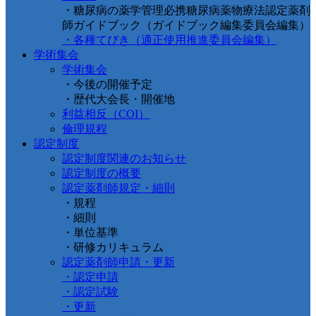
・糖尿病の薬学管理必携糖尿病薬物療法認定薬剤
師ガイドブック（ガイドブック編集委員会編集）
・各種てびき（適正使用推進委員会編集）
学術集会
学術集会
・今後の開催予定
・歴代大会長・開催地
利益相反（COI）
倫理規程
認定制度
認定制度関連のお知らせ
認定制度の概要
認定薬剤師規定・細則
・規程
・細則
・単位基準
・研修カリキュラム
認定薬剤師申請・更新
・認定申請
・認定試験
・更新