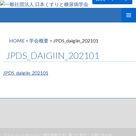
コ
メインメ
ン
ニュー
テ
ン
HOME
>
学会概要
>
JPDS_daigiin_202101
ツ
へ
JPDS_DAIGIIN_202101
ス
キ
ッ
JPDS_daigiin_202101
プ
プライバシーポリシー
｜
特定商取引法に基づく表記
｜
お問い合わせ