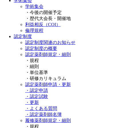
学術集会
学術集会
・今後の開催予定
・歴代大会長・開催地
利益相反（COI）
倫理規程
認定制度
認定制度関連のお知らせ
認定制度の概要
認定薬剤師規定・細則
・規程
・細則
・単位基準
・研修カリキュラム
認定薬剤師申請・更新
・認定申請
・認定試験
・更新
・よくある質問
・認定薬剤師名簿
履修薬剤師規定・細則
・規程