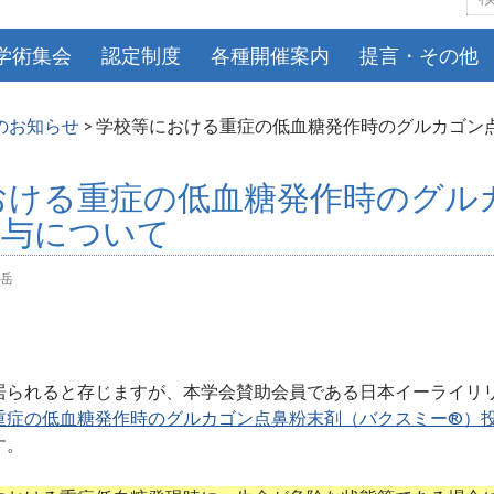
索:
学術集会
認定制度
各種開催案内
提言・その他
のお知らせ
>
学校等における重症の低血糖発作時のグルカゴン
おける重症の低血糖発作時のグル
投与について
岳
られると存じますが、本学会賛助会員である日本イーライリリ
重症の低血糖発作時のグルカゴン点鼻粉末剤（バクスミー®）
す。