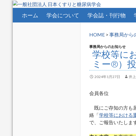
コンテンツへスキップ
ホーム
学会について
学会誌・刊行物
HOME
>
事務局から
事務局からのお知らせ
学校等に
ミー®）
2024年1月27日
井上
会員各位
既にご存知の方も居
絡「
学校等における
で、ご報告いたしま