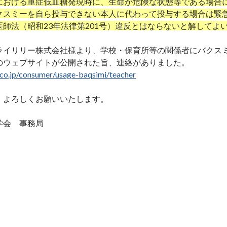
における重症低血糖発現時に、生命が危険な状態等である場合
クスミーを自ら投与できない本人に代わって投与する場合は緊
師法（昭和23年法律第201号）違反とはならないと解してよ
イリリー株式会社様より、学校・保育所等の関係者にバクスミ
のウェブサイトが公開された旨、連絡がありました。
.co.jp/consumer/usage-baqsimi/teacher
よろしくお願いいたします。
学会 事務局