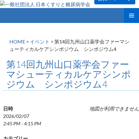
コ
メインメ
ン
ニュー
テ
ン
HOME
>
イベント
>
第14回九州山口薬学会ファーマシ
ツ
ューティカルケアシンポジウム シンポジウム4
へ
ス
第14回九州山口薬学会ファー
キ
マシューティカルケアシンポ
ッ
プ
ジウム シンポジウム4
日時
地図が利用できません
2026/02/07
2:45 PM - 4:15 PM
カテゴリー