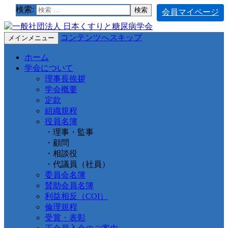
検索:
会員マイページ
コンテンツへスキップ
メインメニュー
ホーム
学会について
理事長挨拶
学会概要
定款
組織規程
役員名簿
・理事・監事
・顧問
・相談役
・代議員（社員）
委員会名簿
賛助会員名簿
利益相反（COI）
倫理規程
受賞・表彰