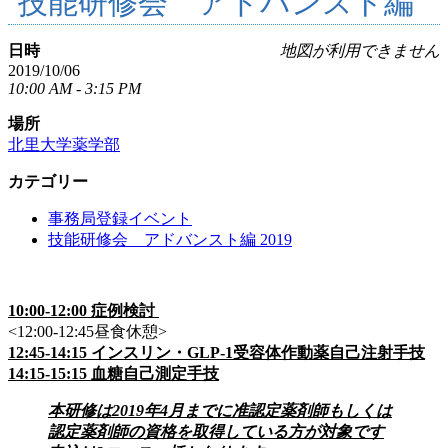
技能研修会 アドバンスト編
日時
地図が利用できません
2019/10/06
10:00 AM - 3:15 PM
場所
北里大学薬学部
カテゴリー
事務局登録イベント
技能研修会 アドバンスト編 2019
10:00-12:00 症例検討
<12:00-12:45昼食休憩>
12:45-14:15 インスリン・GLP-1受容体作動薬自己注射手技
14:15-15:15 血糖自己測定手技
本研修は2019年4月までに准認定薬剤師もしくは
認定薬剤師の資格を取得している方が対象です