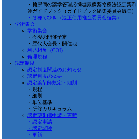
・糖尿病の薬学管理必携糖尿病薬物療法認定薬剤
師ガイドブック（ガイドブック編集委員会編集）
・各種てびき（適正使用推進委員会編集）
学術集会
学術集会
・今後の開催予定
・歴代大会長・開催地
利益相反（COI）
倫理規程
認定制度
認定制度関連のお知らせ
認定制度の概要
認定薬剤師規定・細則
・規程
・細則
・単位基準
・研修カリキュラム
認定薬剤師申請・更新
・認定申請
・認定試験
・更新