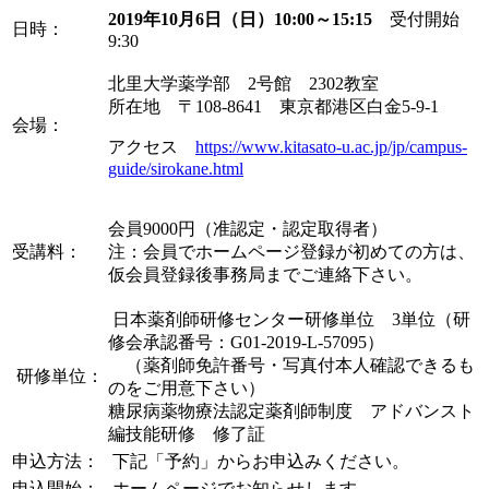
2019年10月6日（日）10:00～15:15
受付開始
日時：
9:30
北里大学薬学部 2号館 2302教室
所在地 〒108-8641 東京都港区白金5-9-1
会場：
アクセス
https://www.kitasato-u.ac.jp/jp/campus-
guide/sirokane.html
会員9000円（准認定・認定取得者）
受講料：
注：会員でホームページ登録が初めての方は、
仮会員登録後事務局までご連絡下さい。
日本薬剤師研修センター研修単位 3単位（研
修会承認番号：G01-2019-L-57095）
（薬剤師免許番号・写真付本人確認できるも
研修単位：
のをご用意下さい）
糖尿病薬物療法認定薬剤師制度 アドバンスト
編技能研修 修了証
申込方法：
下記「予約」からお申込みください。
申込開始：
ホームページでお知らせします