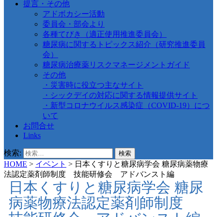
提言・その他
アドボカシー活動
委員会・部会より
各種てびき（適正使用推進委員会）
糖尿病に関するトピックス紹介（研究推進委員
会）
糖尿病治療薬リスクマネージメントガイド
その他
・災害時に役立つ主なサイト
・シックデイの対応に関する情報提供サイト
・新型コロナウイルス感染症（COVID-19）につ
いて
お問合せ
Links
検索:
HOME
>
イベント
>
日本くすりと糖尿病学会 糖尿病薬物療
法認定薬剤師制度 技能研修会 アドバンスト編
日本くすりと糖尿病学会 糖尿
病薬物療法認定薬剤師制度