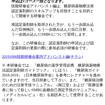
申込は3コース一括となります。
技能研修会アドバンスト編は、糖尿病薬物療法准
認定薬剤師のスキルアップを目指すことを目的と
して開催する研修会です。
准認定薬剤師を取得された方が、もう一歩踏み込
んだ症例検討、もう一歩踏み込んだ自己注射、も
う一歩踏み込んだSMBGについて習得します。
なお、この研修会は、認定薬剤師の申請および認
定薬剤師の更新の際に参加必須の研修会です。
20191006技能研修会案内アドバンスト編(チラシ)
※ 本研修会では、『糖尿病の薬学管理必携 糖尿病薬物療
法認定薬剤師ガイドブック』（じほう）、『糖尿病ガイド
2018-2019』（日本糖尿病学会）を参考にレクチャーを進め
ていきますので、当日持参して下さい。また、『糖尿病治療
のための注射手技マニュアル』（南江堂）および『医療従事
者に知って欲しいSMBG血糖自己測定手技のマニュアル』
（メディカルレビュ－社）を副読本として使用することがあ
ります。