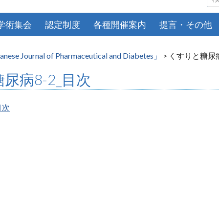
索:
学術集会
認定制度
各種開催案内
提言・その他
se Journal of Pharmaceutical and Diabetes」
>
くすりと糖尿病
尿病8-2_目次
目次