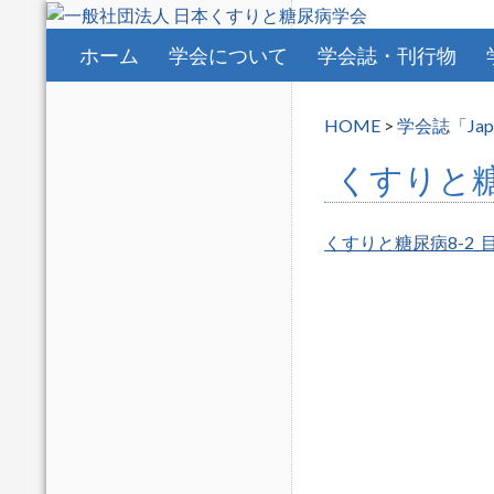
コンテンツへスキップ
ホーム
学会について
学会誌・刊行物
HOME
>
学会誌「Japane
くすりと糖
くすりと糖尿病8-2_